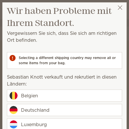
Warenkorb a
Wir haben Probleme mit
Wunschliste
Ihrem Standort.
Sebastian Knott
Party auswählen
Vergewissern Sie sich, dass Sie sich am richtigen
Ort befinden.
Selecting a different shipping country may remove all or
Scentsy
some items from your bag.
Wohltätigen Zweck
Sebastian Knott verkauft und rekrutiert in diesen
Wir sind der Meinung, dass
Ländern:
gesunde, glückliche Familien
Belgien
starke Gemeinschaften
Deutschland
aufbauen.
Luxemburg
Eine gemeinnützige Organisation