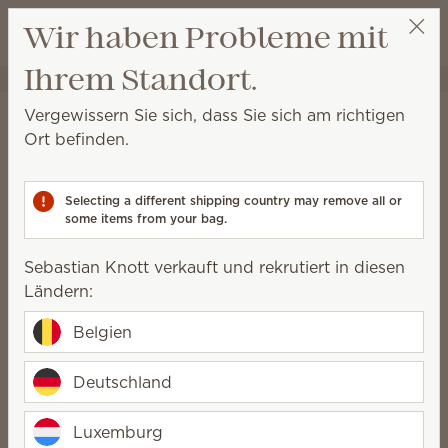
Warenkorb a
Wir haben Probleme mit
Wunschliste
Ihrem Standort.
Sebastian Knott
Party auswählen
Startseite
Elektrische Duftlampen und Wachs
Vergewissern Sie sich, dass Sie sich am richtigen
Elektrische Duftlampen &
Ort befinden.
Wachs
Selecting a different shipping country may remove all or
Scentsy Elektrische Duftlampen bieten eine sichere
some items from your bag.
Möglichkeit, den unglaublichen Duft unserer
hochwertigen Scentsy Bars zu genießen.
Sebastian Knott verkauft und rekrutiert in diesen
Ländern:
Wachs Bars
Elektrische
Duftlampen
Belgien
Glühbirnen und
Schalen und
Zubehör
Deckel für
Deutschland
Elektrische
Duftlampen
Luxemburg