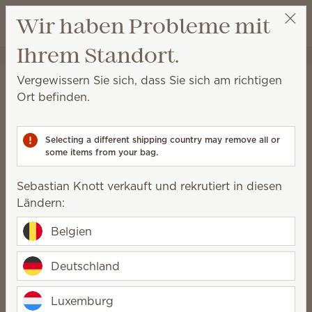
Warenkorb a
Wir haben Probleme mit
Wunschliste
Ihrem Standort.
Sebastian Knott
Party auswählen
Startseite
Wäschepflege
Scentsy Suds
Vergewissern Sie sich, dass Sie sich am richtigen
Scentsy Suds
Ort befinden.
Vordosierte, biologisch abbaubare
Waschmittelblätter mit herrlich frischem Duft, die Sie
Selecting a different shipping country may remove all or
ganz einfach in Ihre Waschmaschine legen.
some items from your bag.
1 Ergebnis
Relevanz
Filter
Sebastian Knott verkauft und rekrutiert in diesen
Ländern:
Belgien
Scentsy Suds
Deutschland
Clothesline
34,00 €
Luxemburg
Quantity