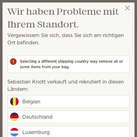
Warenkorb a
Wir haben Probleme mit
Wunschliste
Ihrem Standort.
Sebastian Knott
Party auswählen
Startseite
Reinigung
Badreiniger
Vergewissern Sie sich, dass Sie sich am richtigen
Badreiniger
Ort befinden.
Dieses Spray ist ein ammoniakfreier Reiniger und
entfernt problemlos Seifenrückstände, Schimmel und
Selecting a different shipping country may remove all or
Schmutz.
some items from your bag.
5 Ergebnisse
Relevanz
Filter
Sebastian Knott verkauft und rekrutiert in diesen
Ländern:
Belgien
Badreiniger Lemon
Deutschland
Squeeze
Badreiniger Sun-
Drenched Cotton
15,50 €
Luxemburg
15,50 €