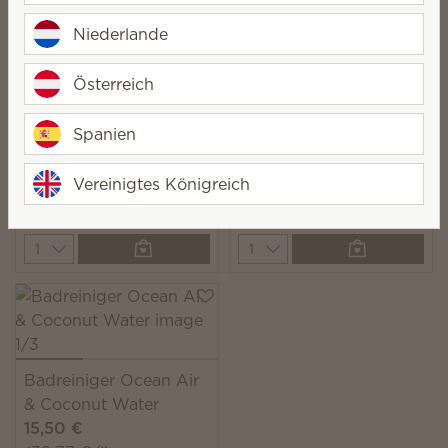
(32,77 €/l)
(32,77 €/l)
Niederlande
Quantity
Quantity
Österreich
Spanien
Badreiniger Isle of
Badreiniger Berry
Clover
Sweet
Vereinigtes Königreich
15,50 €
15,50 €
(32,77 €/l)
(32,77 €/l)
Quantity
Quantity
Badreiniger Ocean Air
& Coconut Water
15,50 €