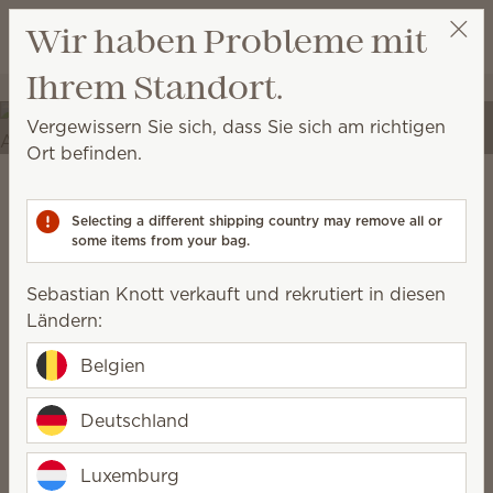
Warenkorb a
Wir haben Probleme mit
Wunschliste
Erleben Sie Ihren Raum
Ihrem Standort.
Sebastian Knott
Party auswählen
neu.
Vergewissern Sie sich, dass Sie sich am richtigen
Verwandeln Sie Ihr Zuhause in einen Ort der
Ort befinden.
Selbstentfaltung mit einzigartigem Dekor und
hochwertigen Düften.
Scentsy Warm
Selecting a different shipping country may remove all or
some items from your bag.
geerdet, rustikal, gemütlich, natürlich
Sebastian Knott verkauft und rekrutiert in diesen
Ländern:
Belgien
Deutschland
Luxemburg