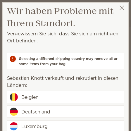
Warenkorb a
Wir haben Probleme mit
Wunschliste
Ihrem Standort.
Sebastian Knott
Party auswählen
Vergewissern Sie sich, dass Sie sich am richtigen
Häufig gestellte fragen
Ort befinden.
You asked, we answered
Selecting a different shipping country may remove all or
some items from your bag.
Was ist Scentsy?
Sebastian Knott verkauft und rekrutiert in diesen
Ländern:
Welche Produkte verkauft Scentsy?
Belgien
Was sind dochtlose Kerzen?
Deutschland
Luxemburg
Wie wird das Wachs erwärmt?