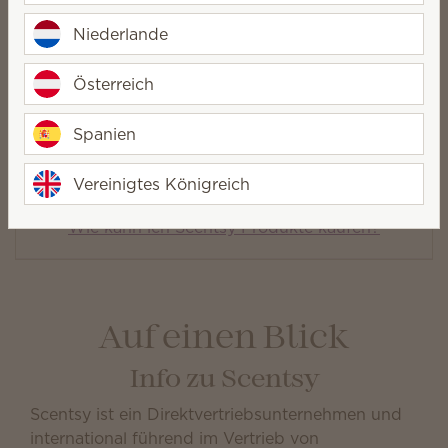
Niederlande
Woraus bestehen Scentsy Produkte?
Österreich
Wo kann ich Scentsy Produkte kaufen?
Spanien
Hat Scentsy einen Produktkatalog?
Vereinigtes Königreich
Wie kann ich Scentsy Produkte kaufen?
Auf einen Blick
Info zu Scentsy
Scentsy ist ein Direktvertriebsunternehmen und
international führend im Vertrieb von