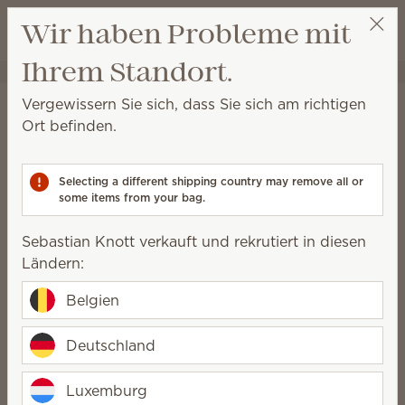
Warenkorb a
Wir haben Probleme mit
Wunschliste
Ihrem Standort.
Sebastian Knott
Party auswählen
Startseite
Wäschepflege
Textilerfrischer
Vergewissern Sie sich, dass Sie sich am richtigen
Textilerfrischer
Ort befinden.
Sprühen Sie diesen Textilerfrischer auf schwer zu
waschende Textilien, wenn Sie Lust auf Scentsy Duft
Selecting a different shipping country may remove all or
haben.
some items from your bag.
5 Ergebnisse
Relevanz
Filter
Sebastian Knott verkauft und rekrutiert in diesen
Ländern:
Belgien
Scentsy Textilerfrischer
Scentsy Textilerfrischer
Deutschland
Fiji Flower
Fluffy Fleece
18,50 €
18,50 €
(39,11 €/l)
Luxemburg
(39,11 €/l)