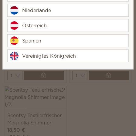
Quantity
Quantity
Niederlande
Österreich
Scentsy Textilerfrischer
Spanien
Clothesline
Scentsy Textilerfrischer
Windowsill Breeze
Vereinigtes Königreich
18,50 €
18,50 €
(39,11 €/l)
(39,11 €/l)
Quantity
Quantity
Scentsy Textilerfrischer
Magnolia Shimmer
18,50 €