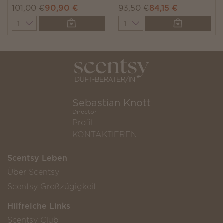
101,00 €
90,90 €
93,50 €
84,15 €
Quantity
Quantity
Sebastian Knott
Director
Profil
KONTAKTIEREN
Scentsy Leben
Über Scentsy
Scentsy Großzügigkeit
Hilfreiche Links
Scentsy Club