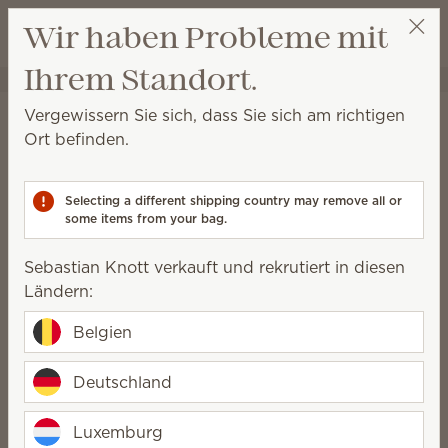
Warenkorb a
Wir haben Probleme mit
Wunschliste
Ihrem Standort.
Sebastian Knott
Party auswählen
Startseite
Kollektionen
Ausgewählte Sets von Scentsy
Vergewissern Sie sich, dass Sie sich am richtigen
Sets
Ort befinden.
Kaufen Sie die ausgewählten Sets, um neue
Produkte aus dem saisonalen Katalog zu einem
Selecting a different shipping country may remove all or
reduzierten Preis zu erhalten!
some items from your bag.
6 Ergebnisse
Relevanz
Filter
Sebastian Knott verkauft und rekrutiert in diesen
Ländern:
Belgien
Neu
Neu
Deutschland
Kollektion Hotel
Kollektion Ocean Luxe
57,00 €
51,30 €
57,00 €
51,30 €
Luxemburg
Quantity
Quantity