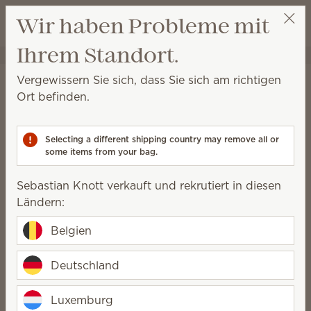
Warenkorb a
Wir haben Probleme mit
Wunschliste
Ihrem Standort.
Sebastian Knott
Party auswählen
Startseite
Elektrische Duftlampen und Wachs
Wachs Bars
Vergewissern Sie sich, dass Sie sich am richtigen
Scentsy Bars
Ort befinden.
Legen Sie diese Wachs- und Duftmischung in eine
Scentsy Elektrische Duftlampe, um einen
Selecting a different shipping country may remove all or
mehrschichtigen Duft zu erleben, der sich mit der
some items from your bag.
Zeit wunderbar entfaltet.
Sebastian Knott verkauft und rekrutiert in diesen
108 Ergebnisse
Relevanz
Filter
Ländern:
6 Scentsy Bars kaufen, 10 % sparen.
Belgien
Lizenzierte Produkte und Kombi-Angebote ausgeschlossen.
Deutschland
Luxemburg