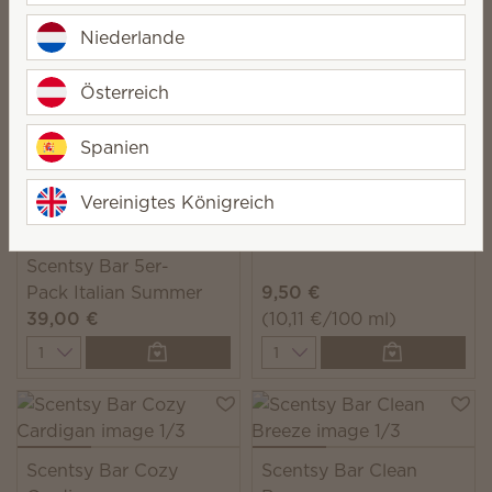
Scentsy Bar Luna
Scentsy Bar Amber &
Peach
Niederlande
9,50 €
9,50 €
8,55 €
(10,11 €/100 ml)
(9,10 €/100 ml)
Österreich
Quantity
Quantity
Spanien
Vereinigtes Königreich
Scentsy Bar Shimmer
Scentsy Bar 5er-
Pack Italian Summer
9,50 €
39,00 €
(10,11 €/100 ml)
Quantity
Quantity
Scentsy Bar Cozy
Scentsy Bar Clean