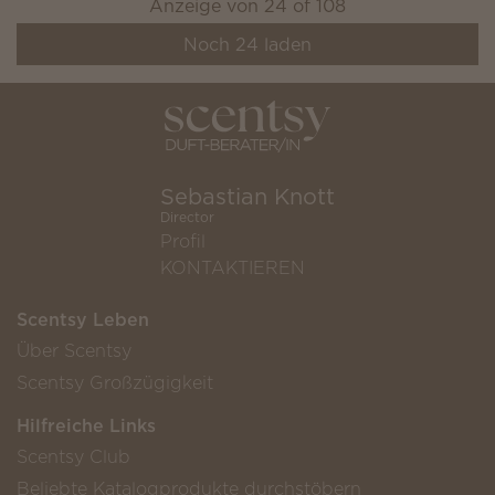
Anzeige von
24
of
108
Noch
24
laden
Sebastian Knott
Director
Profil
KONTAKTIEREN
Scentsy Leben
Über Scentsy
Scentsy Großzügigkeit
Hilfreiche Links
Scentsy Club
Beliebte Katalogprodukte durchstöbern