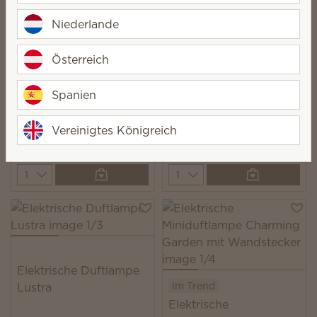
1 Elektrische Duftlampe + 6 Scentsy Bars kaufen,
Niederlande
10 % sparen.
Lizenzierte Produkte und Kombi-Angebote ausgeschlossen.
Österreich
Spanien
Elektrische Duftlampe
Elektrische Duftlampe
Vereinigtes Königreich
Dusky Petals
Sanded Linea
78,00 €
86,00 €
Quantity
Quantity
Elektrische Duftlampe
Im Trend
Lustra
Elektrische