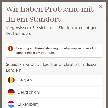
Warenkorb a
Wir haben Probleme mit
Wunschliste
Ihrem Standort.
Sebastian Knott
Party auswählen
Startseite
Elektrische Duftlampen und Wachs
Elektrische Duftlampen
Vergewissern Sie sich, dass Sie sich am richtigen
Elektrische Duftlampen
Ort befinden.
Entdecken Sie unsere hochwertigen Scentsy
Elektrischen Duftlampen, die von Kunsthandwerkern
Selecting a different shipping country may remove all or
auf der ganzen Welt hergestellt werden.
some items from your bag.
Sebastian Knott verkauft und rekrutiert in diesen
Ländern:
Warm
Enliven
Inspire
Rustikal,
Lebendig,
Elegant,
Belgien
gemütlich,
einzigartig,
bewusst,
natürlich
kreativ
minimalistisch
Deutschland
99 Ergebnisse
Relevanz
Filter
Luxemburg