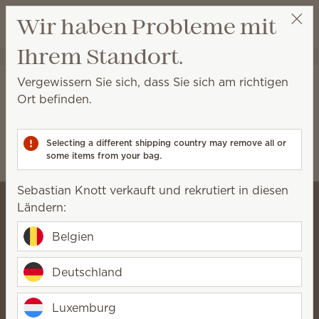
Warenkorb a
Wir haben Probleme mit
Wunschliste
Ihrem Standort.
Sebastian Knott
Party auswählen
Startseite
Partnerschaften
Disney
Vergewissern Sie sich, dass Sie sich am richtigen
Disney
Ort befinden.
0 Ergebnisse
Filter
Encanto
Zurücksetzen
Selecting a different shipping country may remove all or
Relevanz
some items from your bag.
Sebastian Knott verkauft und rekrutiert in diesen
Ländern:
Belgien
Sebastian Knott
Director
Deutschland
Profil
KONTAKTIEREN
Luxemburg